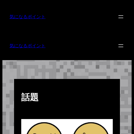
内
容
を
気になるポイント
ス
キ
ッ
プ
気になるポイント
話題