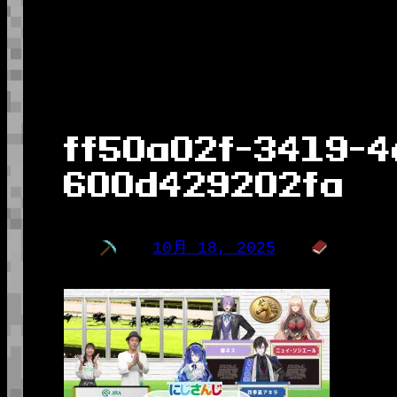
ff50a02f-3419-4
600d429202fa
10月 18, 2025