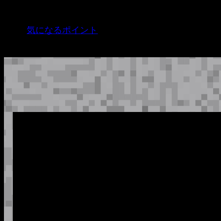
内
容
気になるポイント
を
ス
キ
ッ
プ