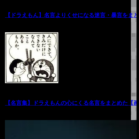
【ドラえもん】名言よりくせになる迷言・暴言をまと
【名言集】ドラえもんの心にくる名言をまとめた【画