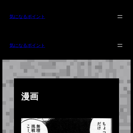
内
容
を
気になるポイント
ス
キ
ッ
プ
気になるポイント
漫画