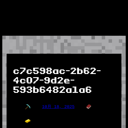
c7c598ac-2b62-
4c07-9d2e-
593b6482a1a6
10月 18, 2025