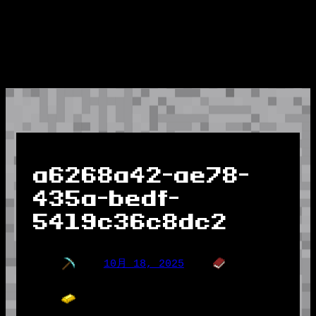
a6268a42-ae78-
435a-bedf-
5419c36c8dc2
10月 18, 2025