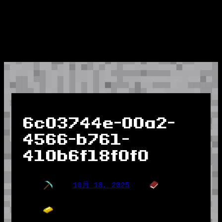
6c03744e-00a2-
4566-b761-
410b6f18f0f0
10月 18, 2025