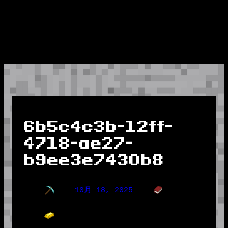
6b5c4c3b-12ff-
4718-ae27-
b9ee3e7430b8
10月 18, 2025