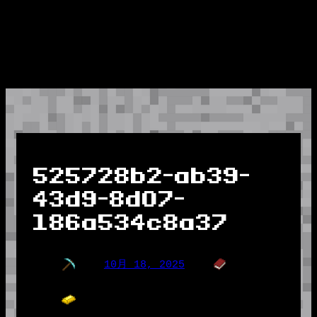
525728b2-ab39-
43d9-8d07-
186a534c8a37
10月 18, 2025