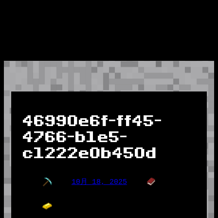
46990e6f-ff45-
4766-b1e5-
c1222e0b450d
10月 18, 2025