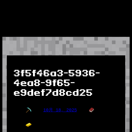
3f5f46a3-5936-
4ea8-9f65-
e9def7d8cd25
10月 18, 2025