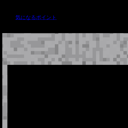
内
容
気になるポイント
を
ス
キ
ッ
プ