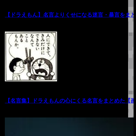
【ドラえもん】名言よりくせになる迷言・暴言をまと
【名言集】ドラえもんの心にくる名言をまとめた【画