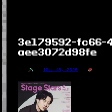
3e179592-fc66-
aee3072d98fe
10月 18, 2025