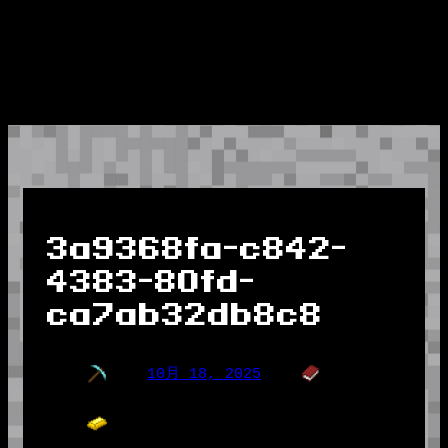
3a9368fa-c842-
4383-80fd-
ca7ab32db8c8
10月 18, 2025