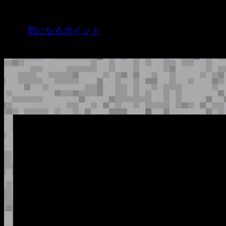
内
容
気になるポイント
を
ス
キ
ッ
プ