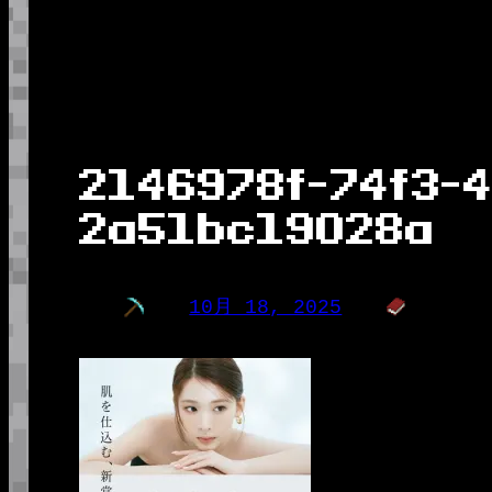
2146978f-74f3-
2a51bc19028a
10月 18, 2025