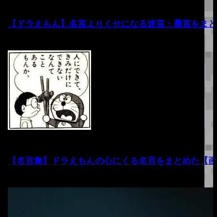
【ドラえもん】名言よりくせになる迷言・暴言をまと
【名言集】ドラえもんの心にくる名言をまとめた【画